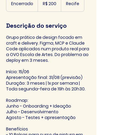
Reais
Encerrado
E
R$ 200
Recife
brasileiros
n
c
e
Descrição do serviço
r
r
Grupo prático de design focado em
a
craft e delivery. Figma, MCP e Claude
d
Code aplicados num produto real para
o
a OVO Escola de Artes. Do problema ao
deploy em 3 meses.
Início: 15/06
Apresentação final: 31/08 (previsão)
Duração: 3 meses | 1x por semana |
Toda segunda-feira de 19h às 20h30.
Roadmap:
Junho - Onboarding + Ideação
Julho - Desenvolvimento
Agosto - Testes + apresentação
⁠Benefícios
- 10 Bolsas para curso de pintura em